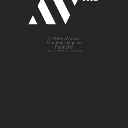
© 2026 AVcesar
Mentions légales
Publicité
Design by
God save the screen