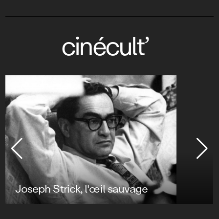
cinécult’
Joseph Strick, l'œil sauvage