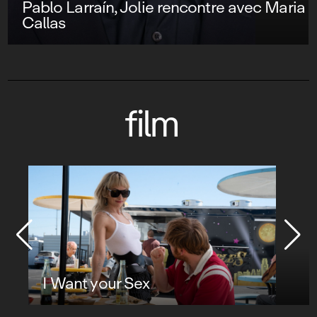
Pablo Larraín, Jolie rencontre avec Maria
Callas
film
I Want your Sex