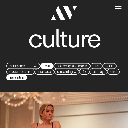

culture
tout
nos coups de coeur
film
série

documentaire
musique
streaming
↓
4k
blu-ray
dvd
sara silva