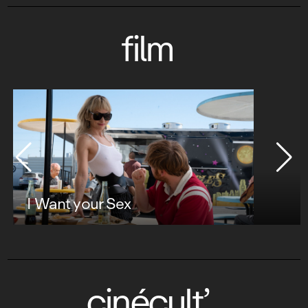
film
I Want your Sex
cinécult’