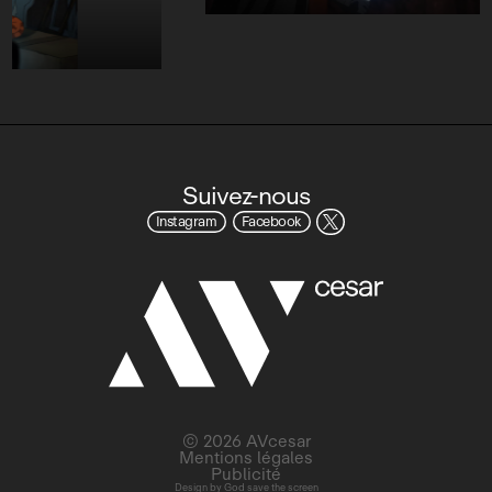
Suivez-nous
Instagram
Facebook
© 2026 AVcesar
Mentions légales
Publicité
Design by
God save the screen