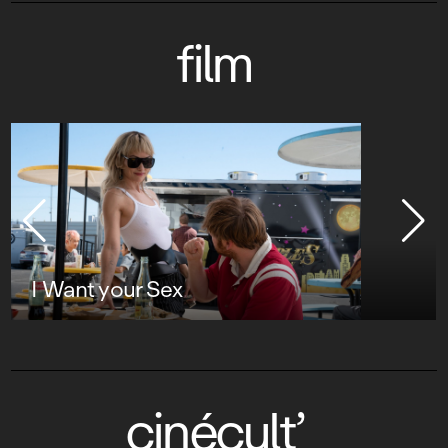
film
I Want your Sex
cinécult’