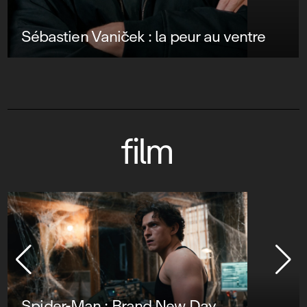
Sébastien Vaniček : la peur au ventre
film
I Want your Sex