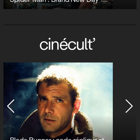
cinécult’
Blade Runner : code répliquant