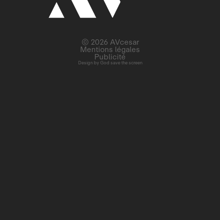
© 2026 AVcesar
Mentions légales
Publicité
Design by
God save the screen