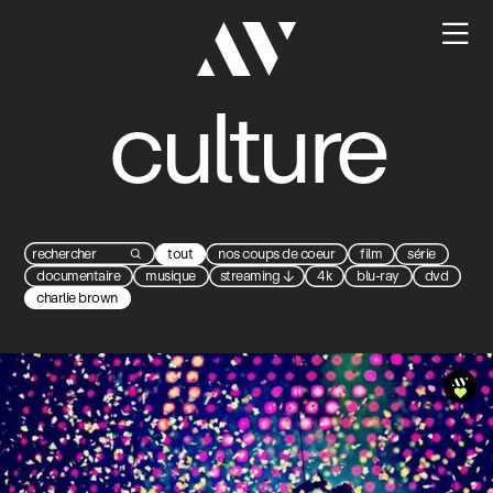

culture
tout
nos coups de coeur
film
série

documentaire
musique
streaming
↓
4k
blu-ray
dvd
charlie brown