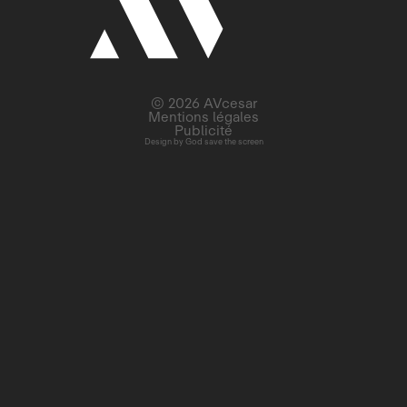
© 2026 AVcesar
Mentions légales
Publicité
Design by
God save the screen