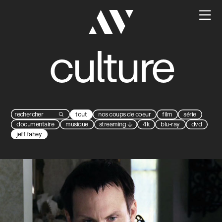

culture
tout
nos coups de coeur
film
série

documentaire
musique
streaming
↓
4k
blu-ray
dvd
jeff fahey