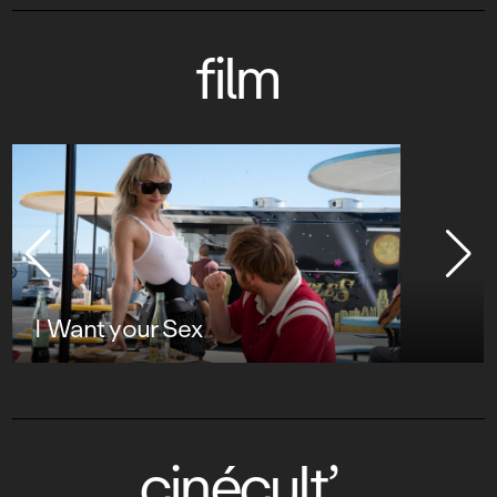
film
I Want your Sex
cinécult’