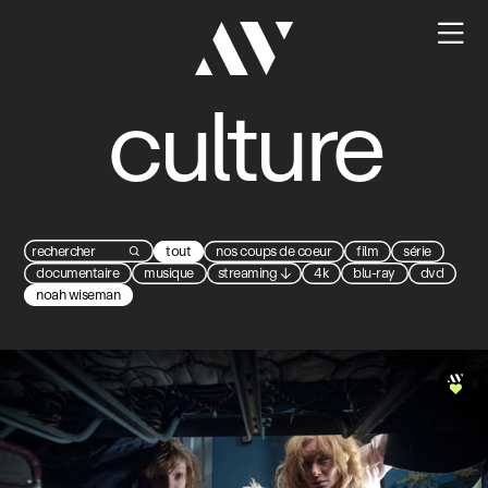

culture
tout
nos coups de coeur
film
série

documentaire
musique
streaming
↓
4k
blu-ray
dvd
noah wiseman