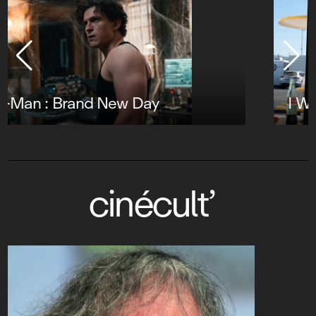
I Want your Sex
cinécult’