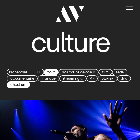

culture
tout
nos coups de coeur
film
série

documentaire
musique
streaming
↓
4k
blu-ray
dvd
ghost em