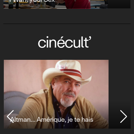
cinécult’
Altman… Amérique, je te hais