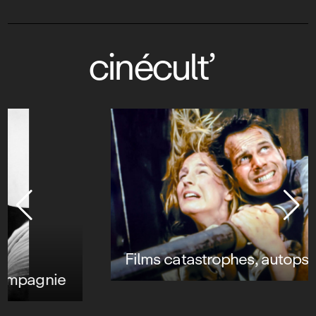
cinécult’
Films catastrophes, autopsie d’un genre