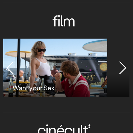
film
I Want your Sex
cinécult’