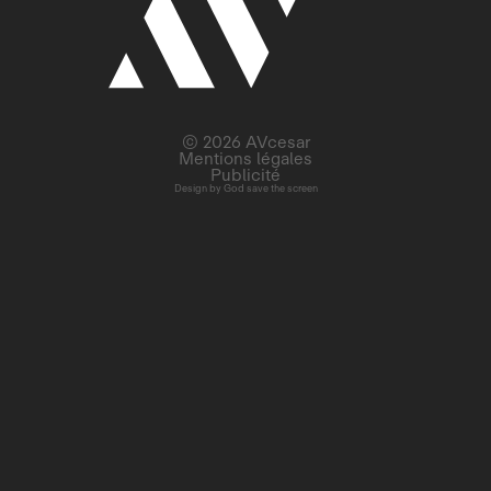
© 2026 AVcesar
Mentions légales
Publicité
Design by
God save the screen