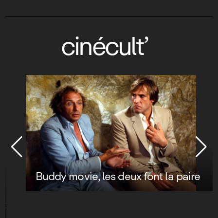
cinécult’
Buddy movie, les deux font la paire