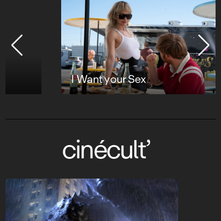
I Want your Sex
cinécult’