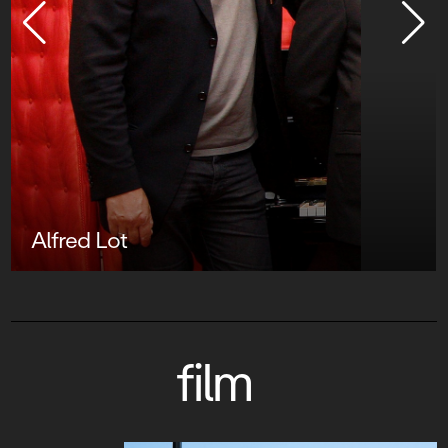
Alfred Lot
film