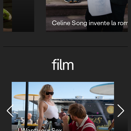
Celine Song invente la romcom 2.0
film
I Want your Sex