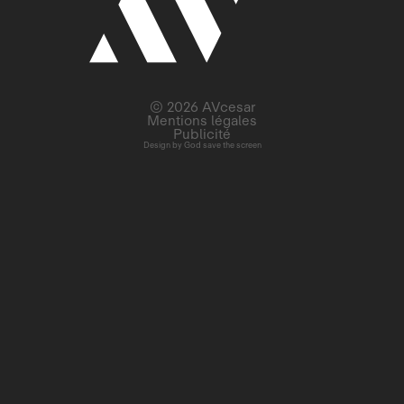
© 2026 AVcesar
Mentions légales
Publicité
Design by
God save the screen